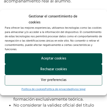
acompañamiento real al alumno.
Errores comunes al elegir un máster
Gestionar el consentimiento de
en medicina estética
cookies
Para ofrecer las mejores experiencias, utilizamos tecnologías como las cookies
A la hora de seleccionar un máster, muchos
para almacenar y/o acceder a la información del dispositivo. El consentimiento
de estas tecnologías nos permitirá procesar datos como el comportamiento de
profesionales cometen errores que pueden
navegación o las identificaciones únicas en este sitio. No consentir o retirar el
afectar a su aprendizaje y desarrollo profesional.
consentimiento, puede afectar negativamente a ciertas características y
funciones.
Algunos de los más frecuentes son:
Aceptar cookies
Elegir un programa solo por su precio o
Rechazar cookies
duración, sin analizar su acreditación o
calidad académica.
Ver preferencias
No verificar la experiencia clínica del
profesorado.
Política de cookies
Política de privacidad
Aviso legal
Confiar en cursos sin prácticas reales o con
formación exclusivamente teórica.
No considerar la validez oficial del título