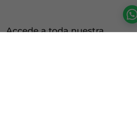
Accede a toda nuestra
oferta formativa en
medicina estética
La
formación en medicina estética
es clave para los
profesionales de la salud que desean especializarse en
tratamientos médico-estéticos y procedimientos de
cirugía estética. En CIEP – Centro Internacional de
Estudios de Postgrado, ofrecemos
programas de
medicina estética
diseñados para proporcionar un
conocimiento profundo en técnicas avanzadas, con
un enfoque práctico y basado en la evidencia
científica.
Nuestros cursos están dirigidos a médicos y