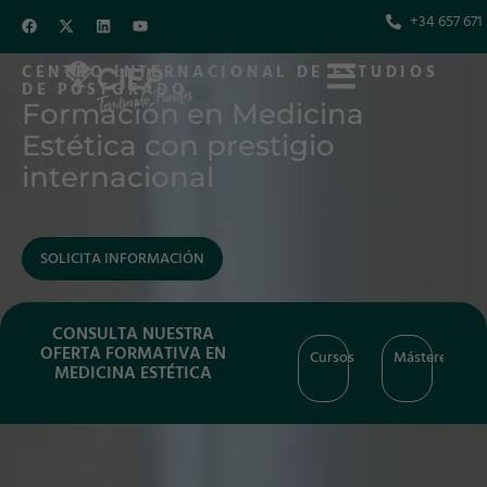
+34 657 671
CENTRO INTERNACIONAL DE ESTUDIOS
DE POSTGRADO
Formación en Medicina
Estética con prestigio
internacional
SOLICITA INFORMACIÓN
CONSULTA NUESTRA
OFERTA FORMATIVA EN
teres
Especialización
Expertos
Cursos
Másteres
Especializació
MEDICINA ESTÉTICA