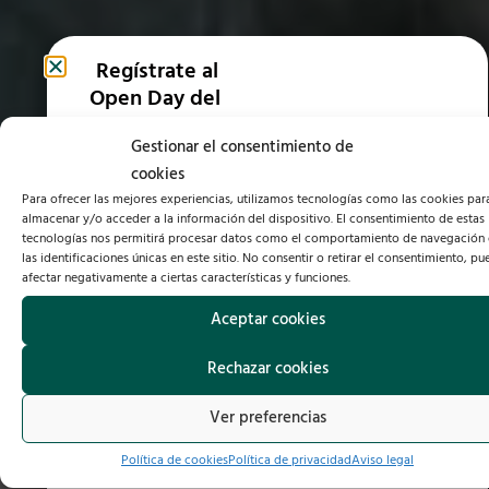
Regístrate al
Regístrate al
Open Day del
Open Day del
Máster en
Máster en
Gestionar el consentimiento de
Tricología y
Medicina
cookies
Cirugía
Estética de
Para ofrecer las mejores experiencias, utilizamos tecnologías como las cookies par
almacenar y/o acceder a la información del dispositivo. El consentimiento de estas
Capilar
Córdoba
tecnologías nos permitirá procesar datos como el comportamiento de navegación
las identificaciones únicas en este sitio. No consentir o retirar el consentimiento, p
9 de
11 de
afectar negativamente a ciertas características y funciones.
Septiembre
Septiembre
Aceptar cookies
18:45 h
19:30 h
Rechazar cookies
ONLINE (a
ONLINE (a
Ver preferencias
través de
través de
Teams)
Teams)
Política de cookies
Política de privacidad
Aviso legal