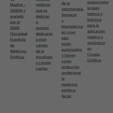
proporciona
de la
Madrid –
médicos
la base
odontología,
UDIMA y
que se
teórica y
farmacia
avalado
dedican
práctica
y
por el
o
para la
biomedicina
SEME
quieran
aplicación
en cuyo
(Sociedad
dedicarse
médica y
país
Española
a este
quirúrgica
están
de
campo
en
autorizados
Medicina
de la
Cirugía
y tienen
Estética.
tricología
Estética
como
y cirugía
atribución
capilar.
profesional
la
medicina
estética
facial.