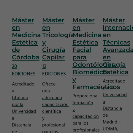
Máster
Máster
Máster
Máster
en
en
en
Internaci
Medicina
Tricología
Medicina
en
Estética
y
Estética
Técnicas
de
Cirugía
Facial
Avanzad
Córdoba
Capilar
para
en
Odontólogos,
Cirugía
20
12
Biomédicos
Estética
EDICIONES
EDICIONES
y
Acreditado
Acreditado
Ofrece
Farmacéuticos
por la
y
una
Universidad
Proporciona
titulado
adecuada
a
formación
por la
capacitación
Distancia
y
Universidad
científica
de
capacitación
a
y
Madrid –
para los
Distancia
profesional
UDIMA,
profesionales
de
para los