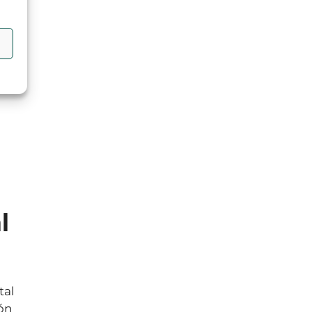
l
tal
ión