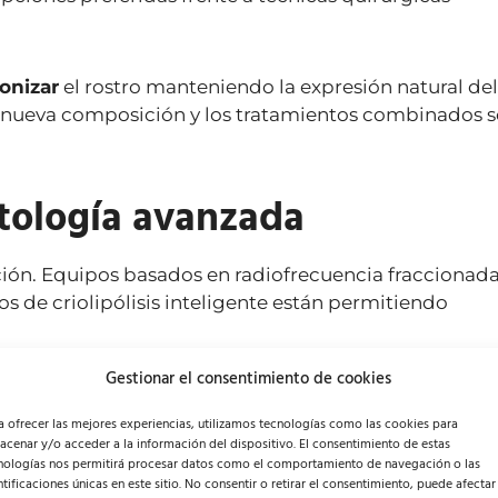
onizar
el rostro manteniendo la expresión natural del
de nueva composición y los tratamientos combinados 
tología avanzada
ión. Equipos basados en radiofrecuencia fraccionada
vos de criolipólisis inteligente están permitiendo
Gestionar el consentimiento de cookies
nas multifunción con sensores de precisión que anali
no solo mejora los resultados, sino que también optim
a ofrecer las mejores experiencias, utilizamos tecnologías como las cookies para
acenar y/o acceder a la información del dispositivo. El consentimiento de estas
nologías nos permitirá procesar datos como el comportamiento de navegación o las
ntificaciones únicas en este sitio. No consentir o retirar el consentimiento, puede afectar