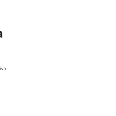
a
iva