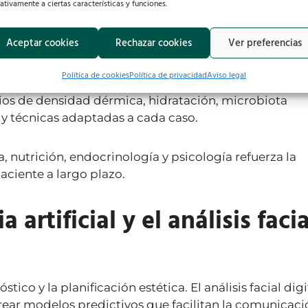
os basados en evidencia
ativamente a ciertas características y funciones.
Aceptar cookies
Rechazar cookies
Ver preferencias
Política de cookies
Política de privacidad
Aviso legal
ncia científica y en el análisis individualizado del
dios de densidad dérmica, hidratación, microbiota
 y técnicas adaptadas a cada caso.
 nutrición, endocrinología y psicología refuerza la
aciente a largo plazo.
 artificial y el análisis facia
tico y la planificación estética. El análisis facial digi
 crear modelos predictivos que facilitan la comunicac